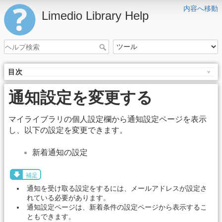
内容へ移動
Limedio Library Help
目次
通知設定を変更する
マイライブラリの個人設定欄から通知設定ページを表示
し、以下の設定を変更できます。
新着通知の設定
補足
通知を受け取る設定をするには、メールアドレスが設定さ
れている必要があります。
通知設定ページは、新着条件の設定ページから表示するこ
ともできます。